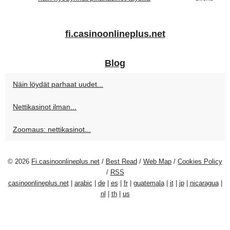
fi.casinoonlineplus.net
Blog
Näin löydät parhaat uudet...
Nettikasinot ilman...
Zoomaus: nettikasinot...
© 2026
Fi.casinoonlineplus.net
/
Best Read
/
Web Map
/
Cookies Policy
/
RSS
casinoonlineplus.net
|
arabic
|
de
|
es
|
fr
|
guatemala
|
it
|
jp
|
nicaragua
|
nl
|
th
|
us