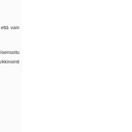
 että vain
lisensoitu
kkinointi