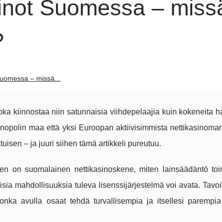
inot Suomessa – miss
?
Suomessa – missä...
ka kiinnostaa niin satunnaisia viihdepelaajia kuin kokeneita ha
olin maa että yksi Euroopan aktiivisimmista nettikasinomark
isen – ja juuri siihen tämä artikkeli pureutuu.
n on suomalainen nettikasinoskene, miten lainsäädäntö toim
laisia mahdollisuuksia tuleva lisenssijärjestelmä voi avata. Tavo
nka avulla osaat tehdä turvallisempia ja itsellesi parempia 