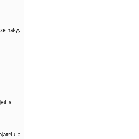
 se näkyy
etilla.
ajattelulla