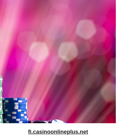
fi.casinoonlineplus.net