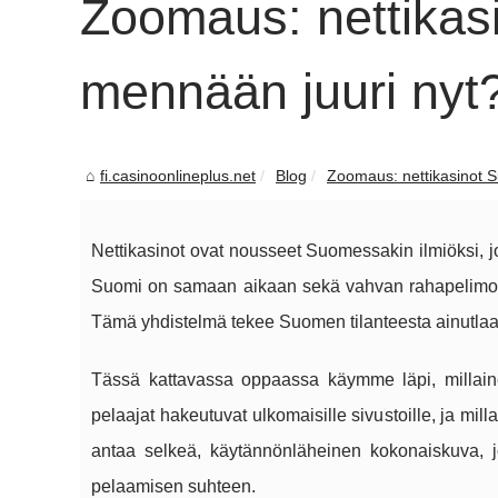
Zoomaus: nettikas
mennään juuri nyt
fi.casinoonlineplus.net
Blog
Zoomaus: nettikasinot 
Nettikasinot ovat nousseet Suomessakin ilmiöksi, jo
Suomi on samaan aikaan sekä vahvan rahapelimonop
Tämä yhdistelmä tekee Suomen tilanteesta ainutlaatu
Tässä kattavassa oppaassa käymme läpi, millaine
pelaajat hakeutuvat ulkomaisille sivustoille, ja mil
antaa selkeä, käytännönläheinen kokonaiskuva, jo
pelaamisen suhteen.