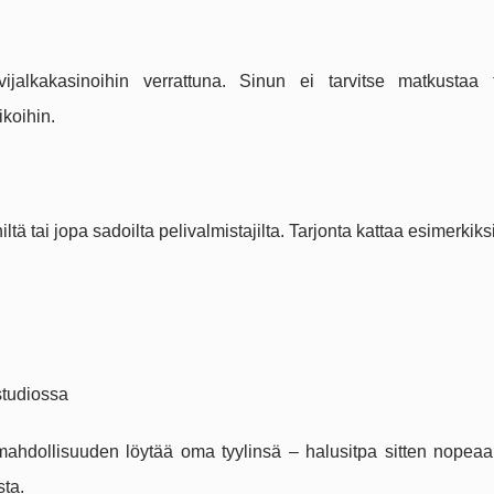
ijalkakasinoihin verrattuna. Sinun ei tarvitse matkustaa 
ikoihin.
ä tai jopa sadoilta pelivalmistajilta. Tarjonta kattaa esimerkiksi
 studiossa
 mahdollisuuden löytää oma tyylinsä – halusitpa sitten nopeaa
sta.