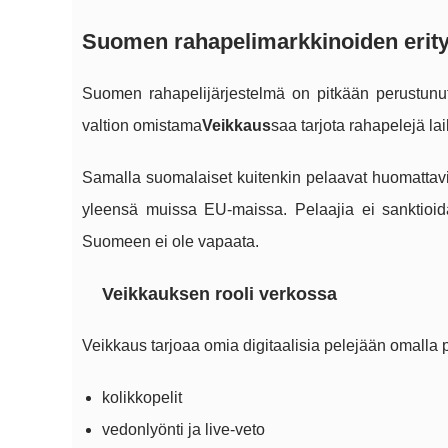
Suomen rahapelimarkkinoiden erityi
Suomen rahapelijärjestelmä on pitkään perustunu
valtion omistama
Veikkaus
saa tarjota rahapelejä la
Samalla suomalaiset kuitenkin pelaavat huomatta
yleensä muissa EU-maissa. Pelaajia ei sanktioida 
Suomeen ei ole vapaata.
Veikkauksen rooli verkossa
Veikkaus tarjoaa omia digitaalisia pelejään omalla
kolikkopelit
vedonlyönti ja live-veto