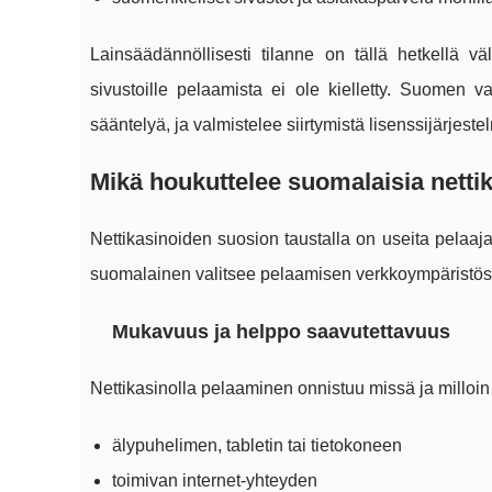
Lainsäädännöllisesti tilanne on tällä hetkellä v
sivustoille pelaamista ei ole kielletty. Suomen v
sääntelyä, ja valmistelee siirtymistä lisenssijärjest
Mikä houkuttelee suomalaisia nettik
Nettikasinoiden suosion taustalla on useita pelaaja
suomalainen valitsee pelaamisen verkkoympäristös
Mukavuus ja helppo saavutettavuus
Nettikasinolla pelaaminen onnistuu missä ja milloin ta
älypuhelimen, tabletin tai tietokoneen
toimivan internet-yhteyden